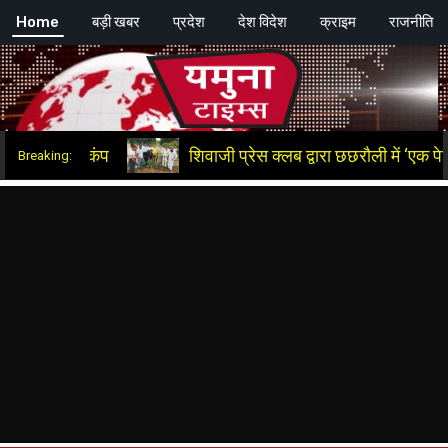
Skip
Home
बड़ी खबर
प्रदेश
देश विदेश
क्राइम
राजनीति
ाइब जरूर करें ........खबर और विज्ञापन के लिए संपर्क करें +91 9991775089, +91 9464603017 , हम
to
content
शिवाजी प्रेस क्लब द्वारा छछरौली में ‘एक पेड़ माँ के 
Breaking: