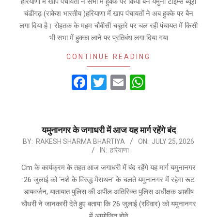
हरियाणा में खाप पंचायतों ने सभा में हुक्के पर किया बैन यमुना टाइम्स ब्यूरो
चंडीगढ़ (राकेश भारतीय )हरियाणा में खाप पंचायतों ने अब हुक्के पर बैन
लगा दिया है। रोहतक के महम चौबीसी चबूतरे पर चल रही पंचायत में किसी
भी सभा में हुक्का लाने पर प्रतिबंध लगा दिया गया
CONTINUE READING
Facebook
Twitter
Email
WhatsApp
यमुनानगर के जगाधरी में आज यह मार्ग रहेंगे बंद
2026-
BY:
RAKESH SHARMA BHARTIYA
ON:
JULY 25, 2026
IN:
हरियाणा
07-
25
Cm के कार्यक्रम के तहत आज जगाधरी में बंद रहेंगे यह मार्ग यमुनानगर
:26 जुलाई को ‘नशे के विरुद्ध मैराथन’ के चलते यमुनानगर में रहेगा रूट
डायवर्जन, यातायात पुलिस की अपील अतिरिक्त पुलिस अधीक्षक आशीष
चौधरी ने जानकारी देते हुए बताया कि 26 जुलाई (रविवार) को यमुनानगर
में आयोजित होने