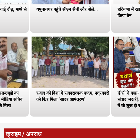
गाई दौड़, माथे से
यमुनानगर पहुंचे सीएम सैनी और बोले…
हरियाणा में खा
किया बैन
ब्ल्यूबी का
संवाद की दिशा में सकारात्मक कदम, पत्रकारों
डीसी ने कहा-
के मीडिया सचिव
को फिर मिला ‘सादर आमंत्रण’
संवाद जरूरी,
े मिला
में तो शुरू हो 
क्राइम / अपराध