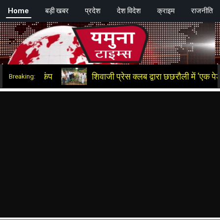
Skip
Home
बड़ी खबर
प्रदेश
देश विदेश
क्राइम
राजनीति
ाइब जरूर करें ........खबर और विज्ञापन के लिए संपर्क करें +91 9991775089, +91 9464603017 , हम
to
content
शिवाजी प्रेस क्लब द्वारा छछरौली में ‘एक पेड़ माँ के न
Breaking: